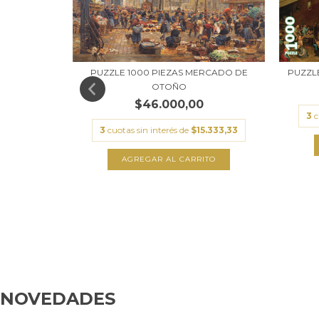
PUZZLE 1000 PIEZAS MERCADO DE
PUZZLE
OTOÑO
$46.000,00
3
c
S DE AFRICA
3
cuotas sin interés de
$15.333,33
.000,00