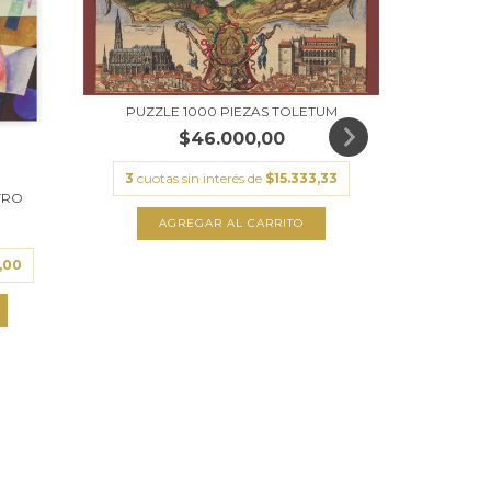
PUZZLE 1000 PIEZAS TOLETUM
$46.000,00
3
cuotas sin interés de
$15.333,33
TRO
PUZZLE
,00
3
cuota