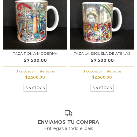
TAZA ROMA MODERNA
TAZA LA ESCUELA DE ATENAS
$7.500,00
$7.500,00
3
cuotas sin interés de
3
cuotas sin interés de
$2.500,00
$2.500,00
SIN STOCK
SIN STOCK
ENVIAMOS TU COMPRA
Entregas a todo el país