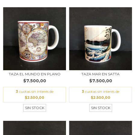
TAZA EL MUNDO EN PLANO
TAZA MAR EN SATTA
$7.500,00
$7.500,00
3
cuotas sin interés de
3
cuotas sin interés de
$2.500,00
$2.500,00
SIN STOCK
SIN STOCK