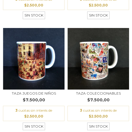
$2.500,00
$2.500,00
SIN STOCK
SIN STOCK
TAZA JUEGOS DE NIÑOS
TAZA COLECCIONABLES
$7.500,00
$7.500,00
3
cuotas sin interés de
3
cuotas sin interés de
$2.500,00
$2.500,00
SIN STOCK
SIN STOCK