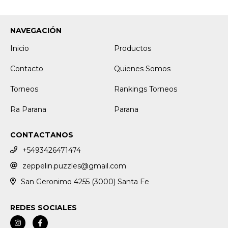
NAVEGACIÓN
Inicio
Productos
Contacto
Quienes Somos
Torneos
Rankings Torneos
Ra Parana
Parana
CONTACTANOS
+5493426471474
zeppelin.puzzles@gmail.com
San Geronimo 4255 (3000) Santa Fe
REDES SOCIALES