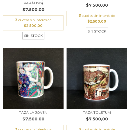
PARÁLISIS)
$7.500,00
$7.500,00
3
cuotas sin interés de
3
cuotas sin interés de
$2.500,00
$2.500,00
SIN STOCK
SIN STOCK
TAZA LA JOVEN
TAZA TOLETUM
$7.500,00
$7.500,00
3
cuotas sin interés de
3
cuotas sin interés de