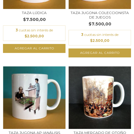
TAZA LÚDICA
TAZA JUGONA COLECCIONISTA
DE JUEGOS
$7.500,00
$7.500,00
3
cuotas sin interés de
3
cuotas sin interés de
$2.500,00
$2.500,00
TAZA JUGONA AP (ANÁLISIS
TAZA MERCADO DE OTOÑO